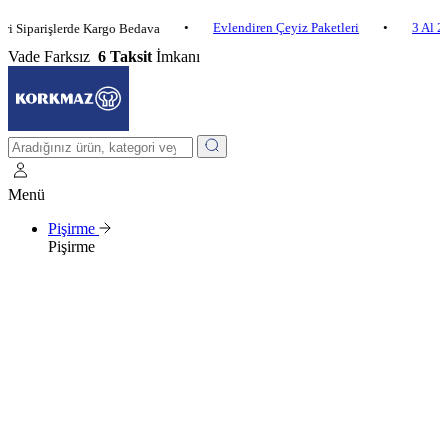
•
Evlendiren Çeyiz Paketleri
•
3 Al 2 Öde
rişlerde Kargo Bedava
Vade Farksız
6 Taksit
İmkanı
Menü
Pişirme
Pişirme