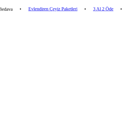
•
Evlendiren Çeyiz Paketleri
•
3 Al 2 Öde
•
2.500 ₺