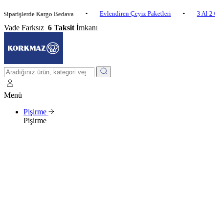
•
Evlendiren Çeyiz Paketleri
•
3 Al 2 Öde
•
işlerde Kargo Bedava
Vade Farksız
6 Taksit
İmkanı
Menü
Pişirme
Pişirme