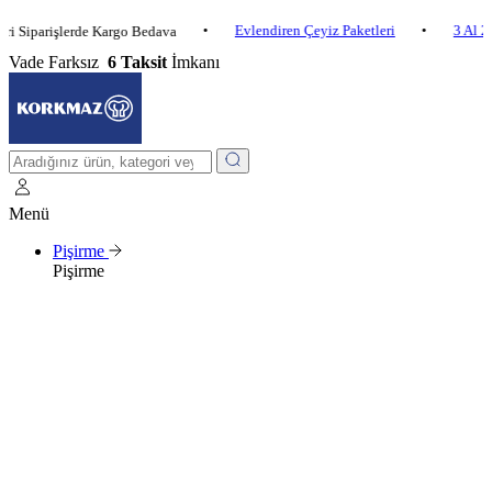
•
Evlendiren Çeyiz Paketleri
•
3 Al 2 Öde
rişlerde Kargo Bedava
Vade Farksız
6 Taksit
İmkanı
Menü
Pişirme
Pişirme