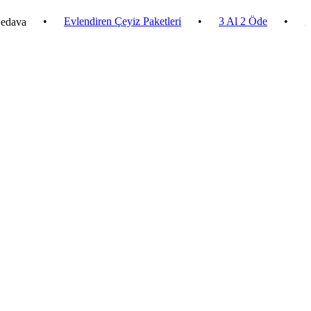
•
Evlendiren Çeyiz Paketleri
•
3 Al 2 Öde
•
2.500 ₺