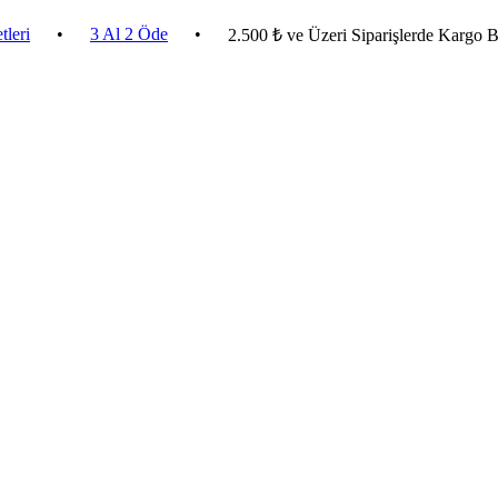
•
3 Al 2 Öde
•
2.500 ₺ ve Üzeri Siparişlerde Kargo Bedava