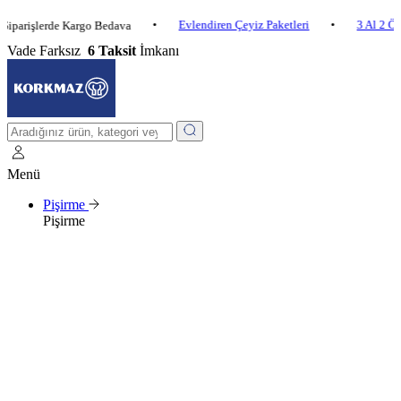
•
Evlendiren Çeyiz Paketleri
•
3 Al 2 Öde
•
şlerde Kargo Bedava
Vade Farksız
6 Taksit
İmkanı
Menü
Pişirme
Pişirme