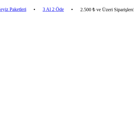
etleri
•
3 Al 2 Öde
•
2.500 ₺ ve Üzeri Siparişlerde Karg