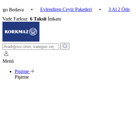
•
Evlendiren Çeyiz Paketleri
•
3 Al 2 Öde
•
edava
2.
Vade Farksız
6 Taksit
İmkanı
Menü
Pişirme
Pişirme