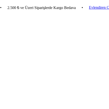
•
Evlendiren Çeyiz Pak
500 ₺ ve Üzeri Siparişlerde Kargo Bedava