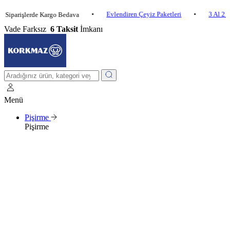
•
Evlendiren Çeyiz Paketleri
•
3 Al 2 Öde
işlerde Kargo Bedava
Vade Farksız
6 Taksit
İmkanı
Menü
Pişirme
Pişirme