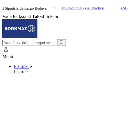
•
Evlendiren Çeyiz Paketleri
•
3 Al 2 Öde
rişlerde Kargo Bedava
Vade Farksız
6 Taksit
İmkanı
Menü
Pişirme
Pişirme