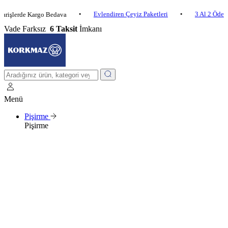
•
Evlendiren Çeyiz Paketleri
•
3 Al 2 Öde
•
rde Kargo Bedava
Vade Farksız
6 Taksit
İmkanı
Menü
Pişirme
Pişirme