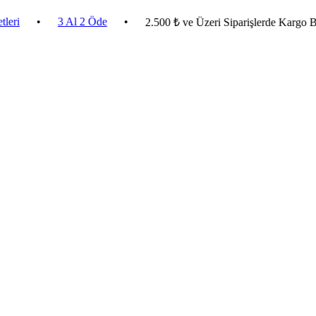
•
3 Al 2 Öde
•
2.500 ₺ ve Üzeri Siparişlerde Kargo Bedava