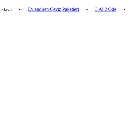
•
Evlendiren Çeyiz Paketleri
•
3 Al 2 Öde
•
2.500 ₺ 