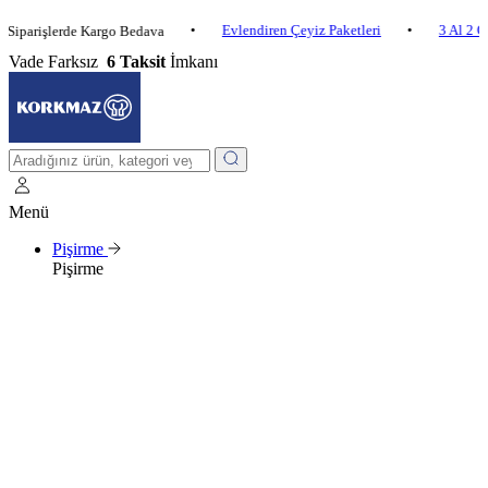
•
Evlendiren Çeyiz Paketleri
•
3 Al 2 Öde
•
şlerde Kargo Bedava
Vade Farksız
6 Taksit
İmkanı
Menü
Pişirme
Pişirme