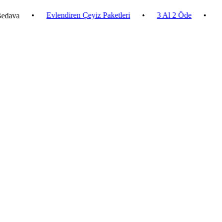
•
Evlendiren Çeyiz Paketleri
•
3 Al 2 Öde
•
2.500 ₺ 