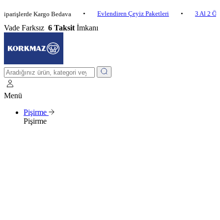
•
Evlendiren Çeyiz Paketleri
•
3 Al 2 Öde
•
şlerde Kargo Bedava
Vade Farksız
6 Taksit
İmkanı
Menü
Pişirme
Pişirme