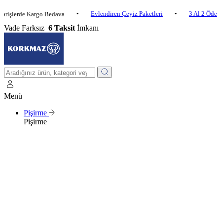
•
Evlendiren Çeyiz Paketleri
•
3 Al 2 Öde
•
rde Kargo Bedava
Vade Farksız
6 Taksit
İmkanı
Menü
Pişirme
Pişirme