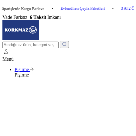
•
Evlendiren Çeyiz Paketleri
•
3 Al 2 Öde
•
şlerde Kargo Bedava
Vade Farksız
6 Taksit
İmkanı
Menü
Pişirme
Pişirme