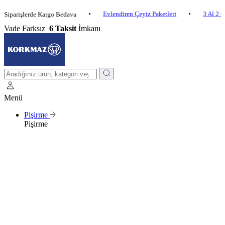
•
Evlendiren Çeyiz Paketleri
•
3 Al 2 Öde
•
işlerde Kargo Bedava
Vade Farksız
6 Taksit
İmkanı
Menü
Pişirme
Pişirme