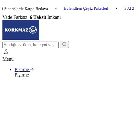
•
Evlendiren Çeyiz Paketleri
•
3 Al 2 Öde
rişlerde Kargo Bedava
Vade Farksız
6 Taksit
İmkanı
Menü
Pişirme
Pişirme