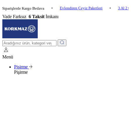
•
Evlendiren Çeyiz Paketleri
•
3 Al 2 Öde
işlerde Kargo Bedava
Vade Farksız
6 Taksit
İmkanı
Menü
Pişirme
Pişirme