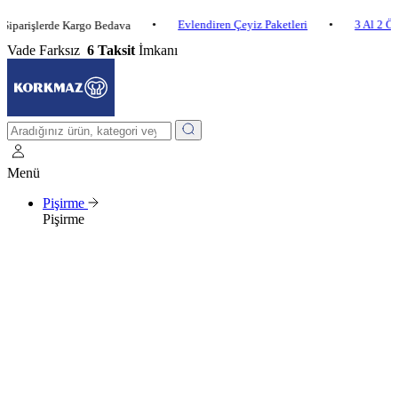
•
Evlendiren Çeyiz Paketleri
•
3 Al 2 Öde
•
lerde Kargo Bedava
Vade Farksız
6 Taksit
İmkanı
Menü
Pişirme
Pişirme