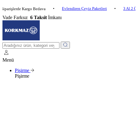
•
Evlendiren Çeyiz Paketleri
•
3 Al 2 Öde
•
şlerde Kargo Bedava
Vade Farksız
6 Taksit
İmkanı
Menü
Pişirme
Pişirme