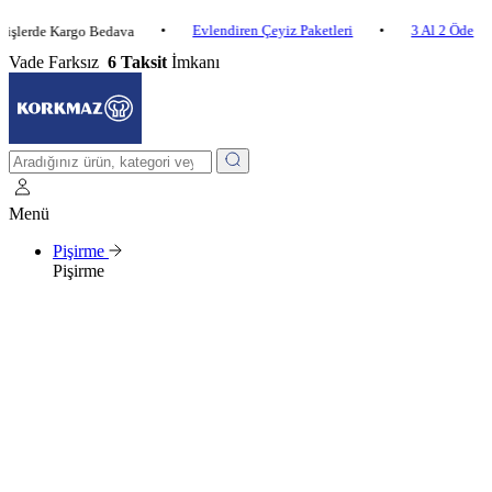
•
Evlendiren Çeyiz Paketleri
•
3 Al 2 Öde
•
rde Kargo Bedava
Vade Farksız
6 Taksit
İmkanı
Menü
Pişirme
Pişirme