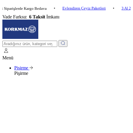
•
Evlendiren Çeyiz Paketleri
•
3 Al 2 Öde
rişlerde Kargo Bedava
Vade Farksız
6 Taksit
İmkanı
Menü
Pişirme
Pişirme