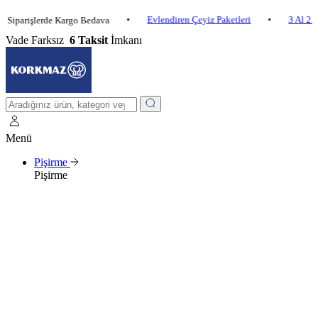
•
Evlendiren Çeyiz Paketleri
•
3 Al 2 Öde
•
işlerde Kargo Bedava
Vade Farksız
6 Taksit
İmkanı
Menü
Pişirme
Pişirme