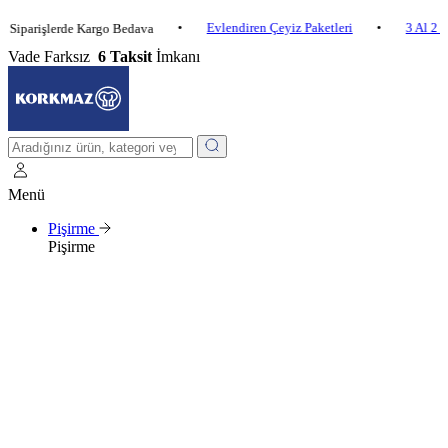
•
Evlendiren Çeyiz Paketleri
•
3 Al 2 Öde
işlerde Kargo Bedava
Vade Farksız
6 Taksit
İmkanı
Menü
Pişirme
Pişirme