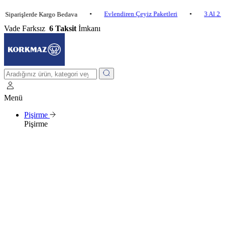
•
Evlendiren Çeyiz Paketleri
•
3 Al 2 Öde
işlerde Kargo Bedava
Vade Farksız
6 Taksit
İmkanı
Menü
Pişirme
Pişirme