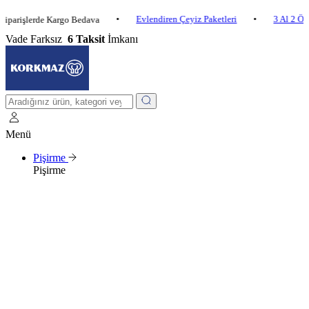
•
Evlendiren Çeyiz Paketleri
•
3 Al 2 Öde
•
lerde Kargo Bedava
Vade Farksız
6 Taksit
İmkanı
Menü
Pişirme
Pişirme