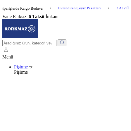
•
Evlendiren Çeyiz Paketleri
•
3 Al 2 Öde
•
şlerde Kargo Bedava
Vade Farksız
6 Taksit
İmkanı
Menü
Pişirme
Pişirme