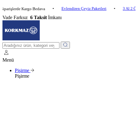
•
Evlendiren Çeyiz Paketleri
•
3 Al 2 Öde
•
lerde Kargo Bedava
Vade Farksız
6 Taksit
İmkanı
Menü
Pişirme
Pişirme