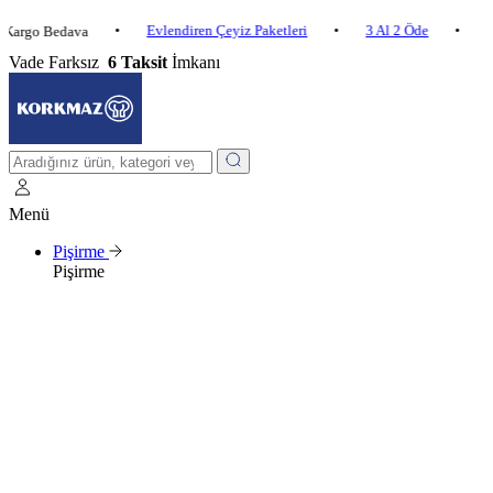
•
Evlendiren Çeyiz Paketleri
•
3 Al 2 Öde
•
 Bedava
2.500 ₺ v
Vade Farksız
6 Taksit
İmkanı
Menü
Pişirme
Pişirme