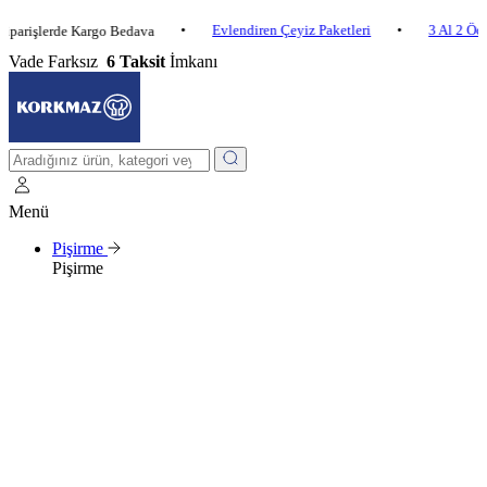
•
Evlendiren Çeyiz Paketleri
•
3 Al 2 Öde
•
şlerde Kargo Bedava
Vade Farksız
6 Taksit
İmkanı
Menü
Pişirme
Pişirme