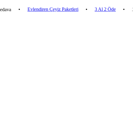
•
Evlendiren Çeyiz Paketleri
•
3 Al 2 Öde
•
2.500 ₺ 