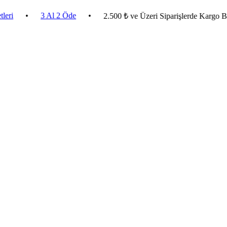
•
3 Al 2 Öde
•
2.500 ₺ ve Üzeri Siparişlerde Kargo Bedava