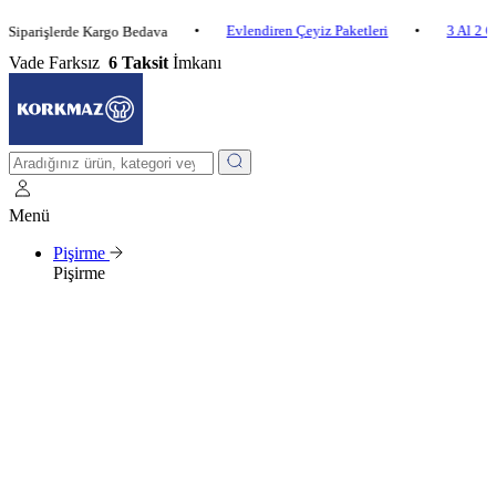
•
Evlendiren Çeyiz Paketleri
•
3 Al 2 Öde
•
işlerde Kargo Bedava
Vade Farksız
6 Taksit
İmkanı
Menü
Pişirme
Pişirme