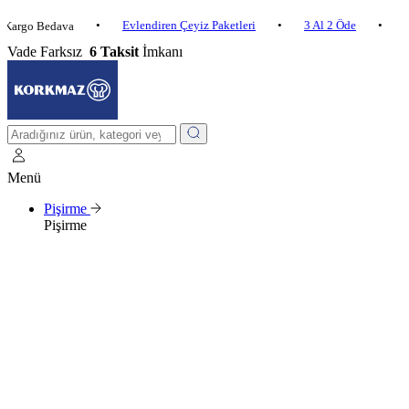
•
Evlendiren Çeyiz Paketleri
•
3 Al 2 Öde
•
o Bedava
2.500 ₺
Vade Farksız
6 Taksit
İmkanı
Menü
Pişirme
Pişirme