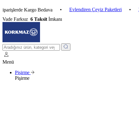
•
Evlendiren Çeyiz Paketleri
•
3 Al 2 
lerde Kargo Bedava
Vade Farksız
6 Taksit
İmkanı
Menü
Pişirme
Pişirme