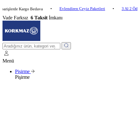
•
Evlendiren Çeyiz Paketleri
•
3 Al 2 Öde
•
erde Kargo Bedava
Vade Farksız
6 Taksit
İmkanı
Menü
Pişirme
Pişirme