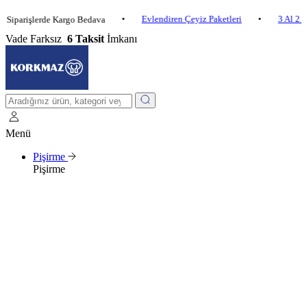
•
Evlendiren Çeyiz Paketleri
•
3 Al 2 Öde
işlerde Kargo Bedava
Vade Farksız
6 Taksit
İmkanı
Menü
Pişirme
Pişirme