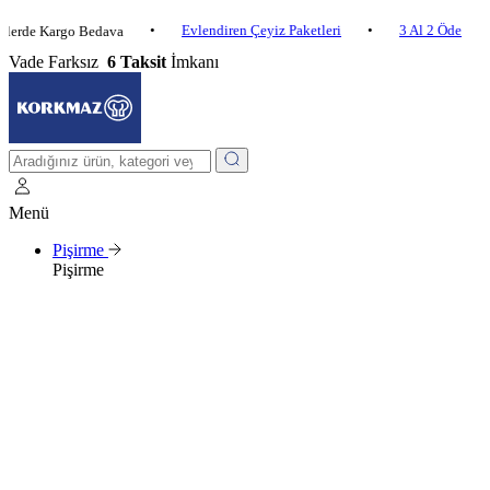
•
Evlendiren Çeyiz Paketleri
•
3 Al 2 Öde
•
 Kargo Bedava
2.5
Vade Farksız
6 Taksit
İmkanı
Menü
Pişirme
Pişirme