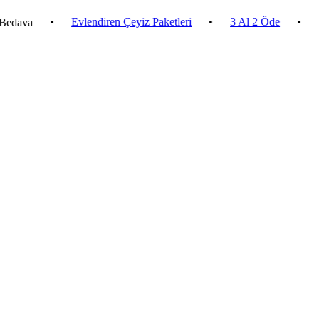
•
Evlendiren Çeyiz Paketleri
•
3 Al 2 Öde
•
2.500 ₺