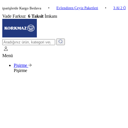
•
Evlendiren Çeyiz Paketleri
•
3 Al 2 Öde
•
lerde Kargo Bedava
Vade Farksız
6 Taksit
İmkanı
Menü
Pişirme
Pişirme