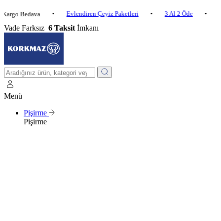
•
Evlendiren Çeyiz Paketleri
•
3 Al 2 Öde
•
 Bedava
2.500 ₺ 
Vade Farksız
6 Taksit
İmkanı
Menü
Pişirme
Pişirme