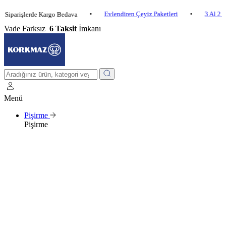
•
Evlendiren Çeyiz Paketleri
•
3 Al 2 Öde
işlerde Kargo Bedava
Vade Farksız
6 Taksit
İmkanı
Menü
Pişirme
Pişirme