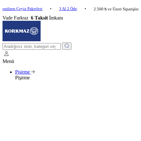
n Çeyiz Paketleri
•
3 Al 2 Öde
•
2.500 ₺ ve Üzeri Siparişlerde Karg
Vade Farksız
6 Taksit
İmkanı
Menü
Pişirme
Pişirme