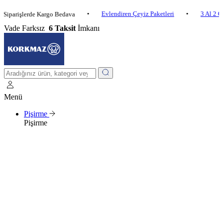
•
Evlendiren Çeyiz Paketleri
•
3 Al 2 Öde
•
işlerde Kargo Bedava
Vade Farksız
6 Taksit
İmkanı
Menü
Pişirme
Pişirme