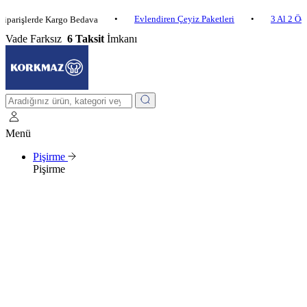
•
Evlendiren Çeyiz Paketleri
•
3 Al 2 Öde
•
şlerde Kargo Bedava
Vade Farksız
6 Taksit
İmkanı
Menü
Pişirme
Pişirme