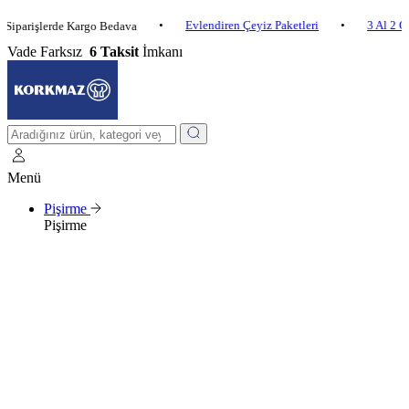
•
Evlendiren Çeyiz Paketleri
•
3 Al 2 Öde
•
şlerde Kargo Bedava
Vade Farksız
6 Taksit
İmkanı
Menü
Pişirme
Pişirme