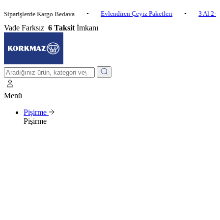
•
Evlendiren Çeyiz Paketleri
•
3 Al 2 Öde
•
işlerde Kargo Bedava
Vade Farksız
6 Taksit
İmkanı
Menü
Pişirme
Pişirme