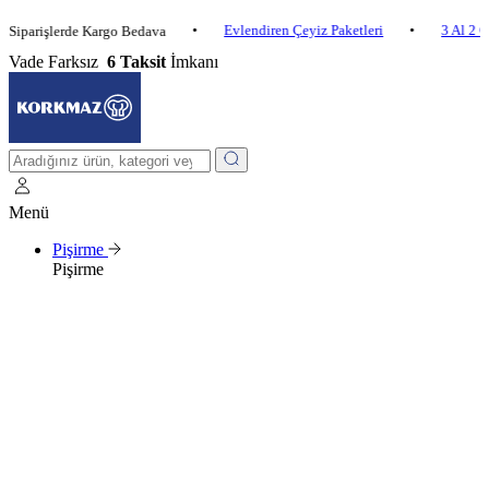
•
Evlendiren Çeyiz Paketleri
•
3 Al 2 Öde
•
işlerde Kargo Bedava
Vade Farksız
6 Taksit
İmkanı
Menü
Pişirme
Pişirme