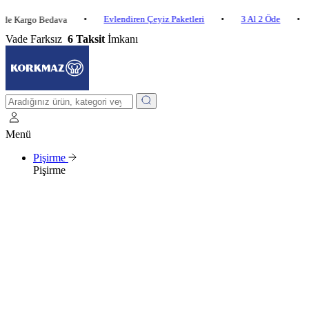
•
Evlendiren Çeyiz Paketleri
•
3 Al 2 Öde
•
go Bedava
2.500 
Vade Farksız
6 Taksit
İmkanı
Menü
Pişirme
Pişirme