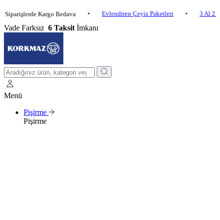
•
Evlendiren Çeyiz Paketleri
•
3 Al 2 Öde
işlerde Kargo Bedava
Vade Farksız
6 Taksit
İmkanı
Menü
Pişirme
Pişirme